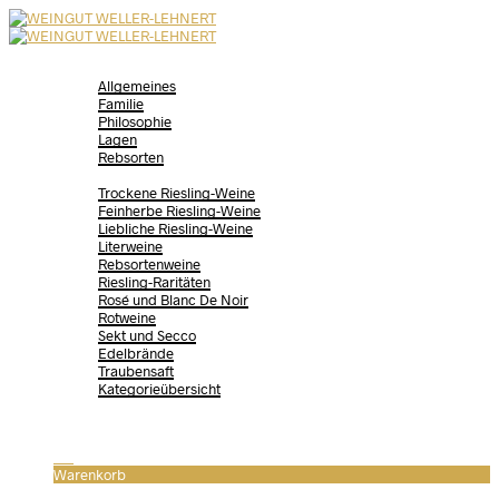
WEINGUT
Allgemeines
Familie
Philosophie
Lagen
Rebsorten
SHOP
Trockene Riesling-Weine
Feinherbe Riesling-Weine
Liebliche Riesling-Weine
Literweine
Rebsortenweine
Riesling-Raritäten
Rosé und Blanc De Noir
Rotweine
Sekt und Secco
Edelbrände
Traubensaft
Kategorieübersicht
NEWS
KONTAKT
0
Warenkorb