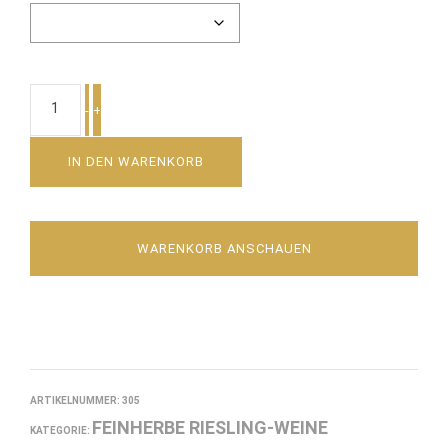
PIESPORTER
-
+
GOLDTRÖPFCHEN
RIESLING
IN DEN WARENKORB
ALTE
REBEN
FEINHERB
WARENKORB ANSCHAUEN
MENGE
ARTIKELNUMMER:
305
FEINHERBE RIESLING-WEINE
KATEGORIE: