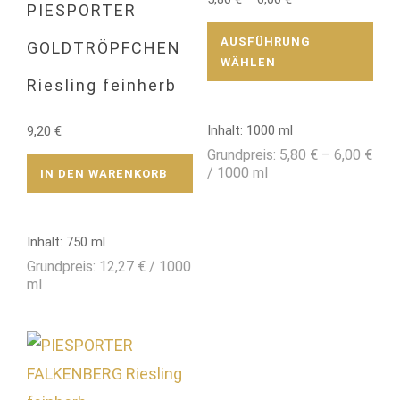
PIESPORTER
Dies
Prod
AUSFÜHRUNG
GOLDTRÖPFCHEN
weis
WÄHLEN
meh
Riesling feinherb
Vari
auf.
Inhalt: 1000
ml
Die
9,20
€
Opti
Grundpreis:
5,80
€
–
6,00
€
kön
/
1000
ml
IN DEN WARENKORB
auf
der
Prod
Inhalt: 750
ml
gewä
wer
Grundpreis:
12,27
€
/
1000
ml