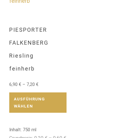
PIESPORTER
FALKENBERG
Riesling
feinherb
6,90
€
–
7,20
€
Dieses
Produkt
AUSFÜHRUNG
weist
WÄHLEN
mehrere
Varianten
auf.
Inhalt: 750
ml
Die
Optionen