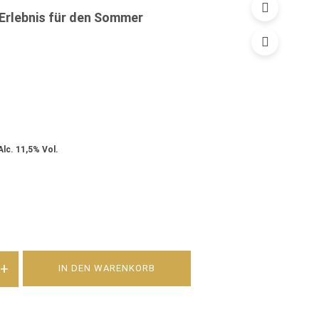
 Erlebnis für den Sommer
, Alc. 11,5% Vol.
+
IN DEN WARENKORB
 RIESLING MOSECCO TROCKEN MENGE